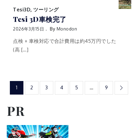
Tesi3D
,
ツーリング
Tesi 3D車検完了
2026年3月15日
By
Monodon
点検 + 車検対応で合計費用は約45万円でした
(高 […]
投
1
2
3
4
5
…
9
稿
PR
の
ペ