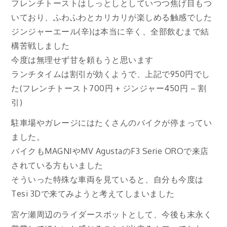
フレンチトーストはしっとしとしていつつ焦げ目もつ
いており、ふわふわとカリカリが楽しめる触感でした
ジンジャーエール(辛)は本当に辛く、全部飲むまで結
構苦戦しました
今度は無理せず甘を頼もうと思います
ランチタイムは割引が効くようで、上記で950円でし
た(フレンチトースト700円 + ジンジャー450円 – 割
引)
駐車場やガレージにはたくさんのバイクが停まってい
ました。
バイクもMAGNIやMV AgustaのF3 Serie OROで来店
されている方もいました
そういった特殊な車両を見ていると、自分も今度は
Tesi 3Dで来てみようと考えてしまいました
宮ケ瀬周辺のライダースポットとして、今後も末永く