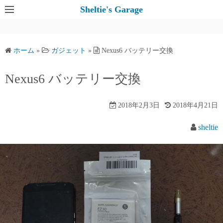
コ
Sheltie's Garage
ン
テ
ン
ホーム
»
ガジェット
»
Nexus6 バッテリー交換
ツ
へ
Nexus6 バッテリー交換
ス
キ
2018年2月3日
2018年4月21日
ッ
プ
sheltie