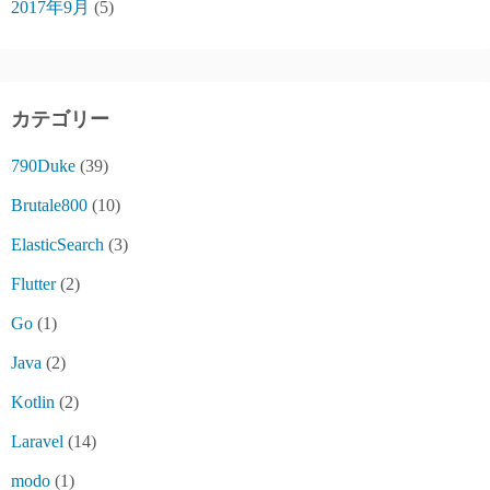
2017年9月
(5)
カテゴリー
790Duke
(39)
Brutale800
(10)
ElasticSearch
(3)
Flutter
(2)
Go
(1)
Java
(2)
Kotlin
(2)
Laravel
(14)
modo
(1)