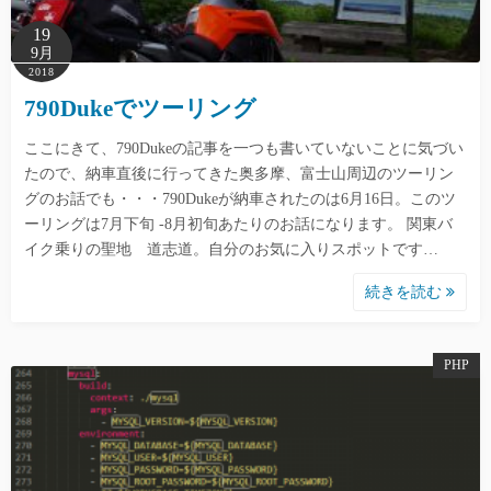
19
9月
2018
790Dukeでツーリング
ここにきて、790Dukeの記事を一つも書いていないことに気づい
たので、納車直後に行ってきた奥多摩、富士山周辺のツーリン
グのお話でも・・・790Dukeが納車されたのは6月16日。このツ
ーリングは7月下旬 -8月初旬あたりのお話になります。 関東バ
イク乗りの聖地 道志道。自分のお気に入りスポットです…
続きを読む
PHP