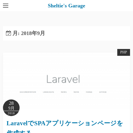
コ
Sheltie's Garage
ン
テ
ン
月:
2018年9月
ツ
へ
ス
PHP
キ
ッ
プ
28
9月
2018
LaravelでSPAアプリケーションページを