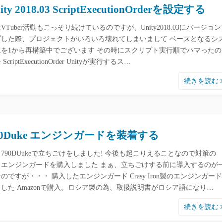
ity 2018.03 ScriptExecutionOrderを設定する
VTuber活動もこっそり続けているのですが、Unity2018.03にバージョ
プした際、プロジェクトがいろいろ壊れてしまいまして ベースとなるシ
ムを1から再構築中でございます その時にスクリプト実行順でハマったの
ScriptExecutionOrder Unityが実行するス…
続きを読む
90Duke エンジンガードを装着する
790DUukeで立ちごけをしました! 今後も起こりえることなので対策の
、エンジンガードを購入しました まぁ、立ちごけする前に導入するのが
のですが・・・ 購入したエンジンガード Crasy Iron製のエンジンガー
した Amazonで購入。ロシア製の為、取扱説明書がロシア語になり…
続きを読む