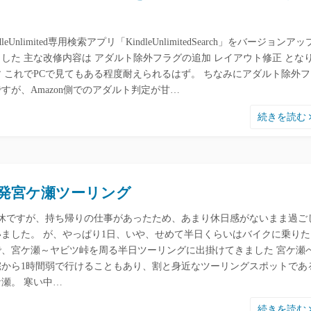
ndleUnlimited専用検索アプリ「KindleUnlimitedSearch」をバージョンアッ
ました 主な改修内容は アダルト除外フラグの追加 レイアウト修正 とな
す これでPCで見てもある程度耐えられるはず。 ちなみにアダルト除外
すが、Amazon側でのアダルト判定が甘…
続きを読む
発宮ケ瀬ツーリング
連休ですが、持ち帰りの仕事があったため、あまり休日感がないまま過ご
いました。 が、やっぱり1日、いや、せめて半日くらいはバイクに乗りた
で、宮ケ瀬～ヤビツ峠を周る半日ツーリングに出掛けてきました 宮ケ瀬
宅から1時間弱で行けることもあり、割と身近なツーリングスポットであ
ケ瀬。 寒い中…
続きを読む