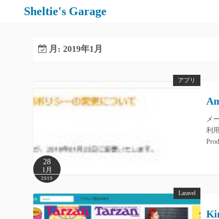
コ
Sheltie's Garage
ン
テ
ン
月:
2019年1月
ツ
へ
アプリ
ス
キ
Am
ッ
メー
プ
利用
Pro
28
1月
2019
Laravel
K