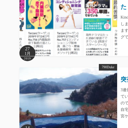
た
Ki
し
ま
グで
27
1月
2019
790Duke
突
3
て
の
自
宮
14