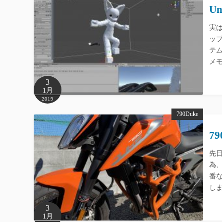
Un
実は
ッ
テ
メモ 
3
1月
2019
790Duke
7
先日
為
番な
しま
3
1月