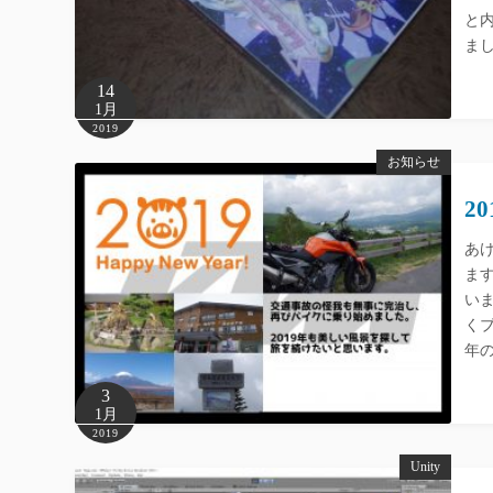
と
ま
14
1月
2019
お知らせ
2
あ
ま
い
くブ
年
3
1月
2019
Unity