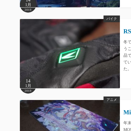
1月
2019
バイク
R
冬
う
品
て
た
14
1月
2019
アニメ
M
年末
MO