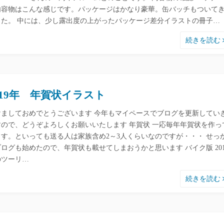
内容物はこんな感じです。パッケージはかなり豪華。缶バッチもついて
した。 中には、少し露出度の上がったパッケージ差分イラストの冊子…
続きを読む
019年 年賀状イラスト
けましておめでとうございます 今年もマイペースでブログを更新してい
すので、どうぞよろしくお願いいたします 年賀状 一応毎年年賀状を作っ
ます。といっても送る人は家族含め2～3人くらいなのですが・・・ せっ
ログも始めたので、年賀状も載せてしまおうかと思います バイク版 201
のツーリ…
続きを読む