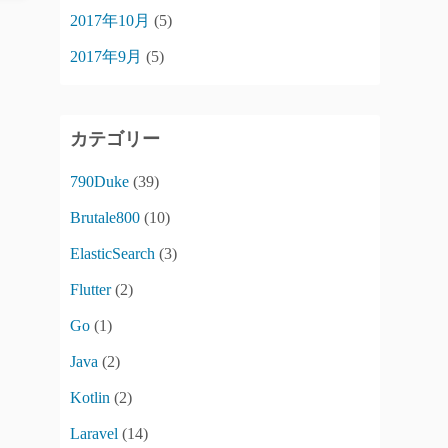
2017年10月
(5)
2017年9月
(5)
カテゴリー
790Duke
(39)
Brutale800
(10)
ElasticSearch
(3)
Flutter
(2)
Go
(1)
Java
(2)
Kotlin
(2)
Laravel
(14)