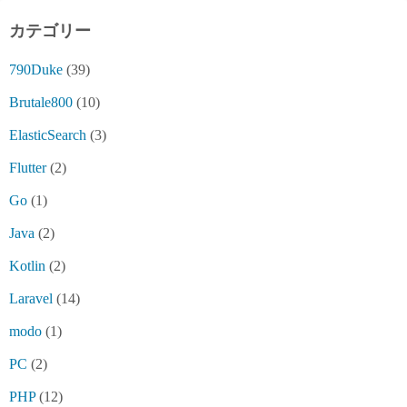
カテゴリー
790Duke
(39)
Brutale800
(10)
ElasticSearch
(3)
Flutter
(2)
Go
(1)
Java
(2)
Kotlin
(2)
Laravel
(14)
modo
(1)
PC
(2)
PHP
(12)