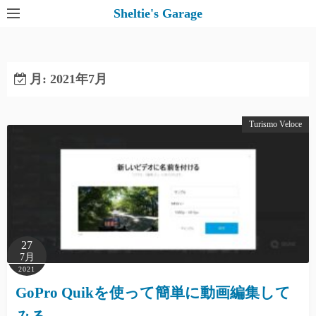
コ
Sheltie's Garage
ン
テ
ン
月:
2021年7月
ツ
へ
ス
Turismo Veloce
キ
ッ
プ
27
7月
2021
GoPro Quikを使って簡単に動画編集して