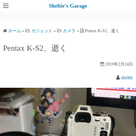
コ
Sheltie's Garage
ン
テ
ン
ホーム
»
ガジェット
»
カメラ
»
Pentax K-S2、逝く
ツ
へ
Pentax K-S2、逝く
ス
キ
2019年2月24日
ッ
プ
sheltie