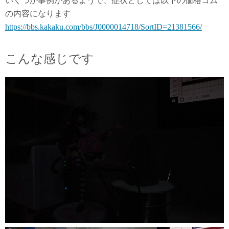
いくつか事例があるようで、症状としては以下の価格コム
の内容になります
https://bbs.kakaku.com/bbs/J0000014718/SortID=21381566/
こんな感じです