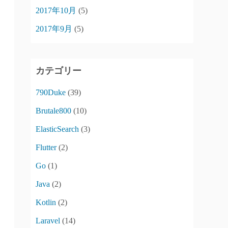
2017年10月
(5)
2017年9月
(5)
カテゴリー
790Duke
(39)
Brutale800
(10)
ElasticSearch
(3)
Flutter
(2)
Go
(1)
Java
(2)
Kotlin
(2)
Laravel
(14)