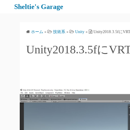
コ
Sheltie's Garage
ン
テ
ン
ホーム
»
技術系
»
Unity
»
Unity2018.3.5
ツ
へ
Unity2018.3.5
ス
キ
ッ
プ