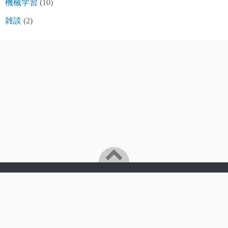
機械学習
(10)
雑談
(2)
プライバシーポリシー
Powered by
WordPress
Theme by
Simple Days
趣味に生きる
©2026
Sheltie's Garage