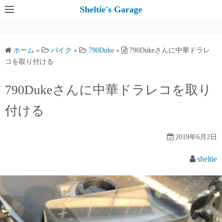
コ
Sheltie's Garage
ン
テ
ン
ホーム
»
バイク
»
790Duke
»
790Dukeさんに中華ドラレ
ツ
コを取り付ける
へ
ス
790Dukeさんに中華ドラレコを取り
キ
付ける
ッ
プ
2019年6月2日
sheltie