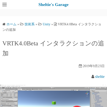
コ
Sheltie's Garage
ン
テ
ン
ホーム
»
技術系
»
Unity
»
VRTK4.0Beta インタラクショ
ツ
ンの追加
へ
ス
VRTK4.0Beta インタラクションの追
キ
加
ッ
プ
2019年9月23日
sheltie