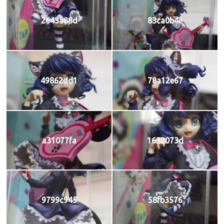
2643a88d
83ca0b4e
49862dd1
78a12e67
a31077fa
1632073d
9799c945
58fb3576