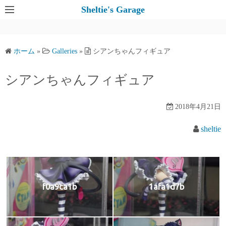
コ
Sheltie's Garage
ン
テ
ン
ホーム
»
Galleries
»
シアンちゃんフィギュア
ツ
へ
シアンちゃんフィギュア
ス
キ
2018年4月21日
ッ
プ
sheltie
f0a9ca1b
1afa1d7b