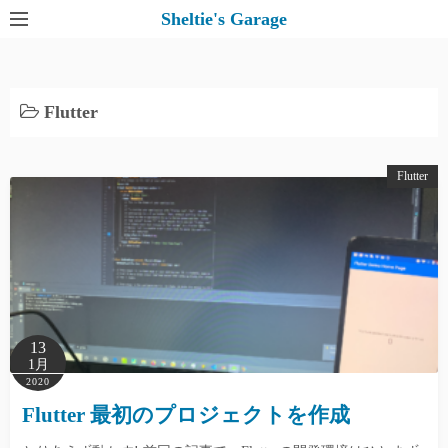
コ
Sheltie's Garage
ン
テ
ン
Flutter
ツ
へ
ス
Flutter
キ
ッ
プ
13
1月
2020
Flutter 最初のプロジェクトを作成