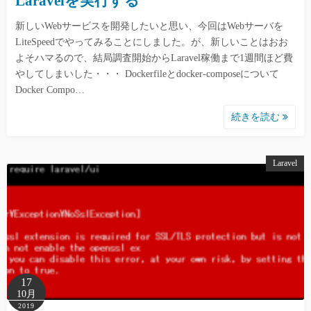
Laravelを実行する
新しいWebサービスを開発したいと思い、今回はWebサーバを
LiteSpeedでやってみることにしました。が、新しいことはおお
よそハマるので、結局調査開始からLaravel稼働まで1週間ほど費
やしてしまいした・・・ Dockerfileとdocker-composeについて
Docker Compo…
続きを読む
Laravel
17
10月
2019