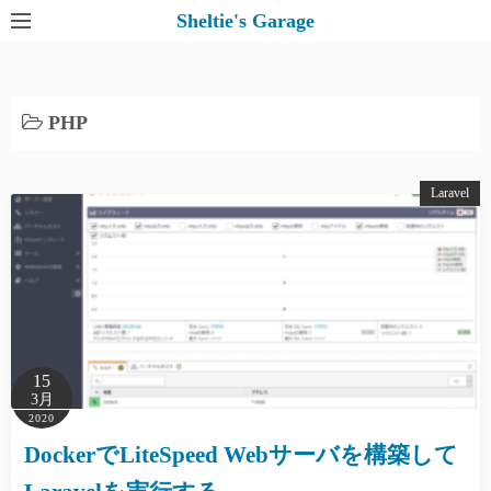
コ
Sheltie's Garage
ン
テ
ン
PHP
ツ
へ
ス
Laravel
キ
ッ
プ
15
3月
2020
DockerでLiteSpeed Webサーバを構築して