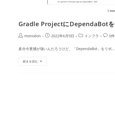
Gradle ProjectにDependaB
投
投
投
投
monodon
2022年6月9日
インフラ
0
稿
稿
稿
稿
者:
公
カ
コ
多分今更感が強いんだろうけど、「DependaBot」をリポ…
開
テ
メ
日:
ゴ
ン
Gradle
続きを読む
リ
ト:
Project
ー:
に
DependaBot
を
追
加
す
る