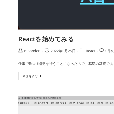
Reactを始めてみる
投
投
投
投
monodon
2022年6月25日
React
0件
稿
稿
稿
稿
者:
公
カ
コ
仕事でReact開発を行うことになったので、基礎の基礎であ
開
テ
メ
日:
ゴ
ン
React
続きを読む
リ
ト:
を
ー:
始
め
て
み
る