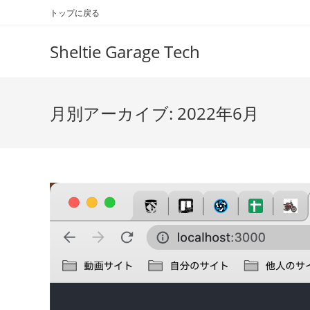
コ
トップに戻る
ン
テ
Sheltie Garage Tech
ン
ツ
へ
月別アーカイブ: 2022年6月
ス
キ
ッ
プ