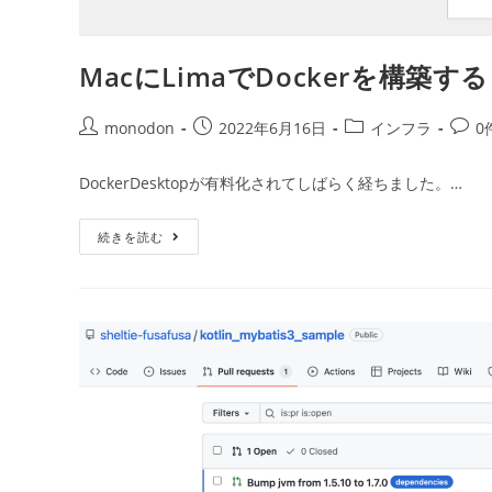
MacにLimaでDockerを構築する
投
投
投
投
monodon
2022年6月16日
インフラ
0
稿
稿
稿
稿
者:
公
カ
コ
DockerDesktopが有料化されてしばらく経ちました。…
開
テ
メ
日:
ゴ
ン
Mac
続きを読む
リ
ト:
に
ー:
Lima
で
Docker
を
構
築
す
る