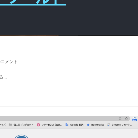
のコメント
る…