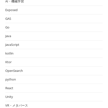
AI・機械学習
Exposed
GAS
Go
Java
JavaScript
kotlin
Ktor
OpenSearch
python
React
Unity
VR・メタバース