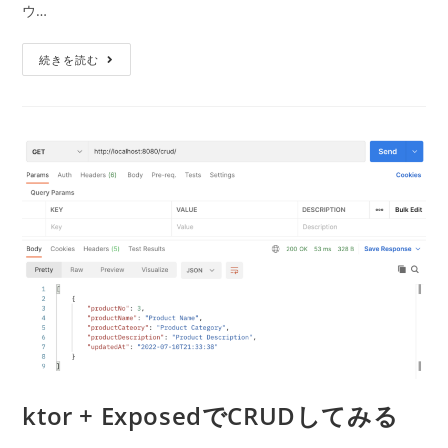
ウ…
ゴ
ン
リ
ト:
Kotlin
ー:
続きを読む
Kor
で
作
成
し
た
Web
ア
プ
リ
を
AWS
Fargate
で
動
か
し
た
い
ktor + ExposedでCRUDしてみる