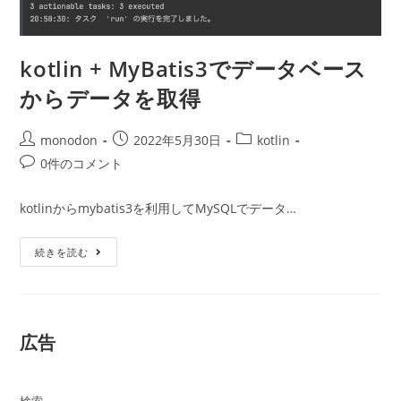
kotlin + MyBatis3でデータベース
からデータを取得
投
投
投
monodon
2022年5月30日
kotlin
稿
稿
稿
投
0件のコメント
者:
公
カ
稿
開
テ
コ
kotlinからmybatis3を利用してMySQLでデータ…
日:
ゴ
メ
リ
ン
Kotlin
ー:
続きを読む
ト:
+
MyBatis3
で
デ
ー
タ
広告
ベ
ー
ス
か
ら