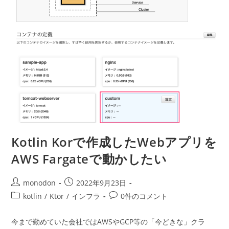
App
Runner
で
動
か
し
た
い
Kotlin Korで作成したWebアプリを
AWS Fargateで動かしたい
投
投
monodon
2022年9月23日
稿
稿
投
投
kotlin
/
Ktor
/
インフラ
0件のコメント
者:
公
稿
稿
開
カ
コ
今まで勤めていた会社ではAWSやGCP等の「今どきな」クラ
日:
テ
メ