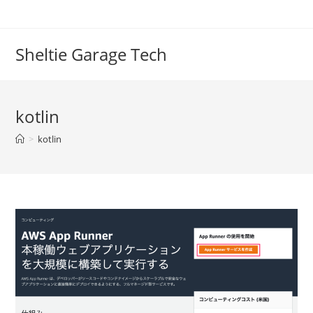
コ
ン
テ
Sheltie Garage Tech
ン
ツ
へ
kotlin
ス
キ
>
kotlin
ッ
プ