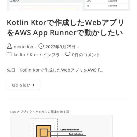
Kotlin Ktorで作成したWebアプリ
をAWS App Runnerで動かしたい
投
投
monodon
2022年9月25日
稿
稿
投
投
kotlin
/
Ktor
/
インフラ
0件のコメント
者:
公
稿
稿
開
カ
コ
先日「Kotlin Korで作成したWebアプリをAWS F…
日:
テ
メ
ゴ
ン
Kotlin
続きを読む
リ
ト:
Ktor
ー:
で
作
成
し
た
Web
ア
プ
リ
を
AWS