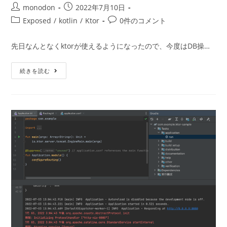
投
投
monodon
2022年7月10日
稿
稿
投
投
Exposed
/
kotlin
/
Ktor
0件のコメント
者:
公
稿
稿
開
カ
コ
先日なんとなくktorが使えるようになったので、今度はDB操…
日:
テ
メ
ゴ
ン
Ktor
続きを読む
リ
ト:
+
ー:
Exposed
で
CRUD
し
て
み
る