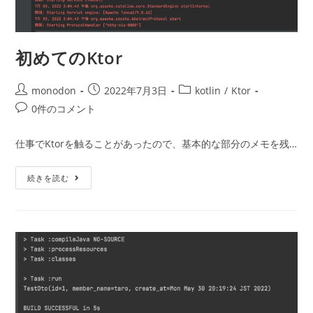
初めてのKtor
投
投
投
monodon
2022年7月3日
kotlin
/
Ktor
稿
稿
稿
投
0件のコメント
者:
公
カ
稿
開
テ
コ
仕事でKtorを触ることがあったので、基本的な部分のメモを残…
日:
ゴ
メ
リ
ン
初
ー:
続きを読む
ト:
め
て
の
Ktor