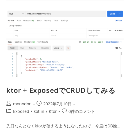
ユ
ニ
ッ
ト
テ
ス
ト
の
練
習
ktor + ExposedでCRUDしてみる
投
投
monodon
2022年7月10日
稿
稿
投
投
Exposed
/
kotlin
/
Ktor
0件のコメント
者:
公
稿
稿
開
カ
コ
先日なんとなくktorが使えるようになったので、今度はDB操…
日:
テ
メ