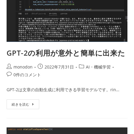
GPT-2の利用が意外と簡単に出来た
投
投
投
monodon
2022年7月31日
AI・機械学習
稿
稿
稿
投
0件のコメント
者:
公
カ
稿
開
テ
コ
GPT-2は文章の自動生成に利用できる学習モデルです。rin…
日:
ゴ
メ
リ
ン
GPT-
ー:
続きを読む
ト:
2
の
利
用
が
意
外