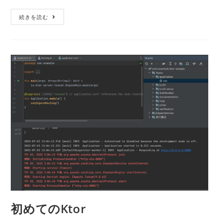
ゴ
ン
Ktor
続きを読む
リ
ト:
+
ー:
Exposed
で
CRUD
し
て
み
る
初めてのKtor