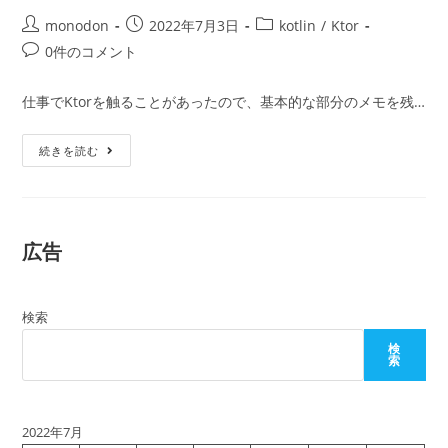
投
投
投
monodon
2022年7月3日
kotlin
/
Ktor
稿
稿
稿
投
0件のコメント
者:
公
カ
稿
開
テ
コ
仕事でKtorを触ることがあったので、基本的な部分のメモを残…
日:
ゴ
メ
リ
ン
初
ー:
続きを読む
ト:
め
て
の
Ktor
広告
検索
検
索
2022年7月