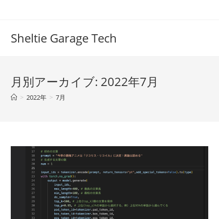
コ
ン
テ
Sheltie Garage Tech
ン
ツ
へ
月別アーカイブ: 2022年7月
ス
キ
>
2022年
>
7月
ッ
プ