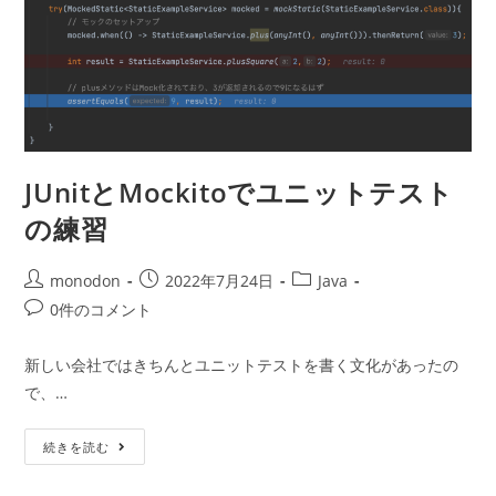
と
簡
単
に
出
来
た
JUnitとMockitoでユニットテスト
の練習
投
投
投
monodon
2022年7月24日
Java
稿
稿
稿
投
0件のコメント
者:
公
カ
稿
開
テ
コ
新しい会社ではきちんとユニットテストを書く文化があったの
日:
ゴ
メ
で、…
リ
ン
ー:
ト:
JUnit
続きを読む
と
Mockito
で