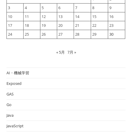
て、
境
3
4
5
6
7
8
9
地
を
10
11
12
13
14
15
16
開
拓
17
18
19
20
21
22
23
す
る」
24
25
26
27
28
29
30
と
い
う
生
き
« 5月
7月 »
方
提
案
AI・機械学習
Exposed
GAS
Go
Java
JavaScript