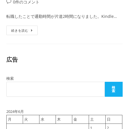
稿
稿
稿
投
0件のコメント
者:
公
カ
稿
開
テ
コ
転職したことで通勤時間が片道2時間になりました。Kindle…
日:
ゴ
メ
リ
ン
最
ー:
続きを読む
ト:
近
読
ん
で
面
白
広告
か
っ
た
本:
内
検索
向
型
の
検
生
索
き
方
戦
略
―「社
2024年6月
会
か
月
火
水
木
金
土
日
ら
出
1
2