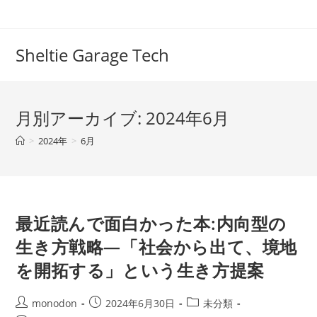
コ
ン
テ
Sheltie Garage Tech
ン
ツ
へ
月別アーカイブ: 2024年6月
ス
キ
>
2024年
>
6月
ッ
プ
最近読んで面白かった本:内向型の
生き方戦略―「社会から出て、境地
を開拓する」という生き方提案
投
投
投
monodon
2024年6月30日
未分類