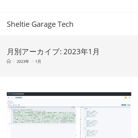
コ
ン
テ
Sheltie Garage Tech
ン
ツ
へ
月別アーカイブ: 2023年1月
ス
キ
>
2023年
>
1月
ッ
プ