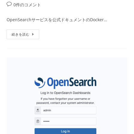
稿
稿
稿
投
0件のコメント
者:
公
カ
稿
開
テ
コ
OpenSearchサービスを公式ドキュメントのDocker…
日:
ゴ
メ
リ
ン
OpenSearch
ー:
続きを読む
ト:
デ
フ
ォ
ル
ト
の
Admin
パ
ス
ワ
ー
ド
を
変
更
す
る