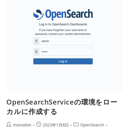
コ
ン
テ
ナ
を
作
る
OpenSearchServiceの環境をロー
カルに作成する
投
投
投
monodon
2023年1月8日
OpenSearch