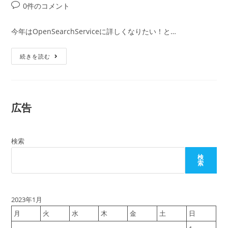
稿
稿
稿
投
0件のコメント
者:
公
カ
稿
開
テ
コ
今年はOpenSearchServiceに詳しくなりたい！と…
日:
ゴ
メ
リ
ン
OpenSearchService
ー:
続きを読む
ト:
の
環
境
を
ロ
ー
広告
カ
ル
に
作
成
検索
す
る
検
索
2023年1月
月
火
水
木
金
土
日