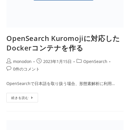
OpenSearch Kuromojiに対応した
Dockerコンテナを作る
投
投
投
monodon
2023年1月15日
OpenSearch
稿
稿
稿
投
0件のコメント
者:
公
カ
稿
開
テ
コ
OpenSearchで日本語を取り扱う場合、形態素解析に利用…
日:
ゴ
メ
リ
ン
OpenSearch
ー:
続きを読む
ト:
Kuromoji
に
対
応
し
た
Docker