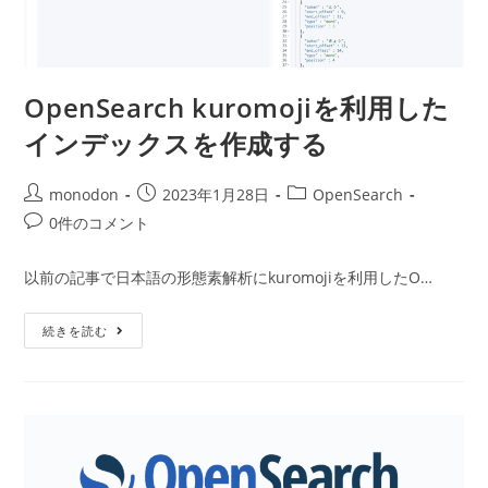
OpenSearch kuromojiを利用した
インデックスを作成する
投
投
投
monodon
2023年1月28日
OpenSearch
稿
稿
稿
投
0件のコメント
者:
公
カ
稿
開
テ
コ
以前の記事で日本語の形態素解析にkuromojiを利用したO…
日:
ゴ
メ
リ
ン
OpenSearch
ー:
続きを読む
ト:
Kuromoji
を
利
用
し
た
イ
ン
デ
ッ