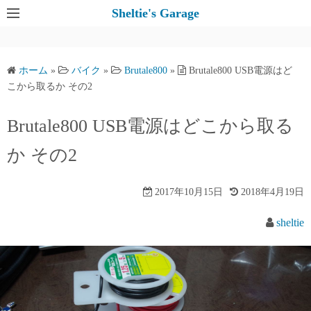
コ
Sheltie's Garage
ン
テ
ン
ホーム
»
バイク
»
Brutale800
»
Brutale800 USB電源はど
ツ
こから取るか その2
へ
ス
Brutale800 USB電源はどこから取る
キ
か その2
ッ
プ
2017年10月15日
2018年4月19日
sheltie