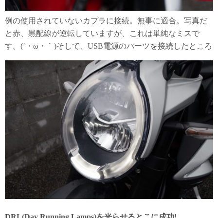
例の使用されていないカプラに接続。無事に適合。写真だ
と赤、黒配線が逆転していますが、これは単純なミスで
す。(´・ω・｀)そして、USB電源のパーツを接続したところ
DRL(Day Running Lamps)を光らせるとこに成功!