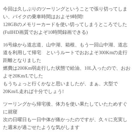
今回は久しぶりのツーリングということで張り切ってしま
い、バイクの乗車時間はおよそ9時間!
128GBのメモリーカードを使い切ってしまうところでした
(FullHD画質でおよぞ10時間録画できる)
16号線から道志道、山中湖、箱根、もう一回山中湖、道志
道を利用して帰宅 というルートでおおよそ300Kmの走行
距離となりました
燃費は200Km弱走行した状態で給油、10L入ったので、おお
よそ20Km/Lでした
もうちょっと行くかなと思いましたが、まぁ、大型で
20Km/L走れば十分でしょう!
ツーリングから帰宅後、体力を使い果たしていたためすぐ
に就寝
次の日曜日も一日中体が痛かったのですが、久々に充実し
た週末が過ごせたような気がします