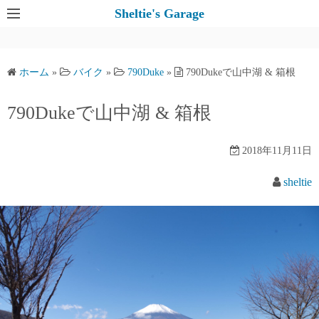
コ
Sheltie's Garage
ン
テ
ン
ホーム
»
バイク
»
790Duke
»
790Dukeで山中湖 & 箱根
ツ
へ
790Dukeで山中湖 & 箱根
ス
キ
2018年11月11日
ッ
プ
sheltie