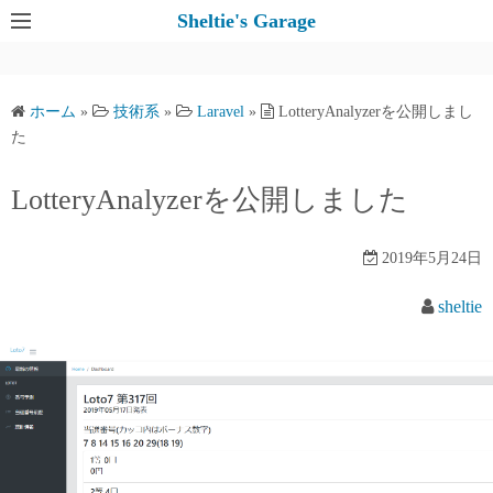
コ
Sheltie's Garage
ン
テ
ン
ホーム
»
技術系
»
Laravel
»
LotteryAnalyzerを公開しまし
ツ
た
へ
ス
LotteryAnalyzerを公開しました
キ
ッ
2019年5月24日
プ
sheltie