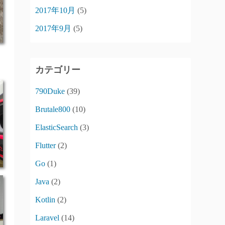
2017年10月
(5)
2017年9月
(5)
カテゴリー
790Duke
(39)
Brutale800
(10)
ElasticSearch
(3)
Flutter
(2)
Go
(1)
Java
(2)
Kotlin
(2)
Laravel
(14)