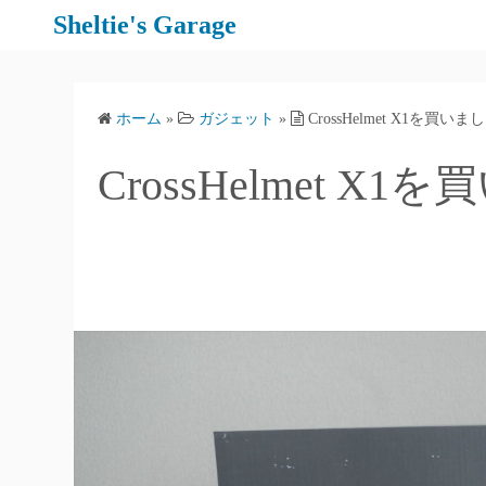
コ
Sheltie's Garage
ン
テ
ン
ホーム
»
ガジェット
»
CrossHelmet X1を買いま
ツ
へ
CrossHelmet X
ス
キ
ッ
プ