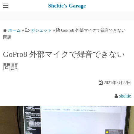
コ
Sheltie's Garage
ン
テ
ン
ホーム
»
ガジェット
»
GoPro8 外部マイクで録音できない
ツ
問題
へ
ス
GoPro8 外部マイクで録音できない
キ
問題
ッ
プ
2021年5月22日
sheltie