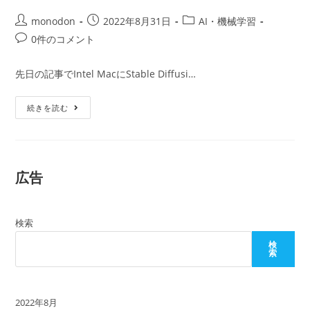
投
投
投
monodon
2022年8月31日
AI・機械学習
稿
稿
稿
投
0件のコメント
者:
公
カ
稿
開
テ
コ
先日の記事でIntel MacにStable Diffusi…
日:
ゴ
メ
リ
ン
RTX2080
ー:
続きを読む
ト:
搭
載
の
Windows11
マ
シ
広告
ン
で
Stable
Diffusion
を
検索
動
か
す
検
索
2022年8月