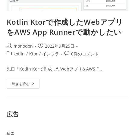
Kotlin Ktorで作成したWebアプリ
をAWS App Runnerで動かしたい
投
投
monodon
2022年9月25日
稿
稿
投
投
kotlin
/
Ktor
/
インフラ
0件のコメント
者:
公
稿
稿
開
カ
コ
先日「Kotlin Korで作成したWebアプリをAWS F…
日:
テ
メ
ゴ
ン
Kotlin
続きを読む
リ
ト:
Ktor
ー:
で
作
成
し
た
広告
Web
ア
プ
リ
を
検索
AWS