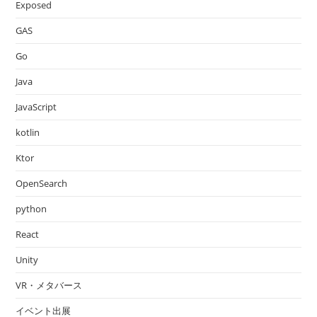
Exposed
GAS
Go
Java
JavaScript
kotlin
Ktor
OpenSearch
python
React
Unity
VR・メタバース
イベント出展