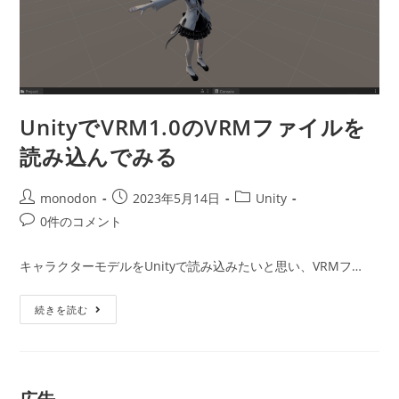
UnityでVRM1.0のVRMファイルを
読み込んでみる
投
投
投
monodon
2023年5月14日
Unity
稿
稿
稿
投
0件のコメント
者:
公
カ
稿
開
テ
コ
キャラクターモデルをUnityで読み込みたいと思い、VRMフ…
日:
ゴ
メ
リ
ン
Unity
ー:
続きを読む
ト:
で
VRM1.0
の
VRM
フ
ァ
イ