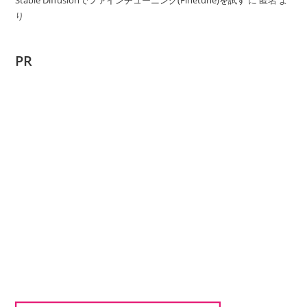
Stable Diffusionでファインチューニング(Finetune)を試す
に
匿名
よ
り
PR