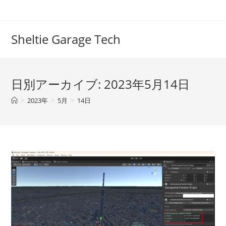
コ
ン
テ
Sheltie Garage Tech
ン
ツ
へ
日別アーカイブ: 2023年5月14日
ス
キ
>
2023年
>
5月
>
14日
ッ
プ