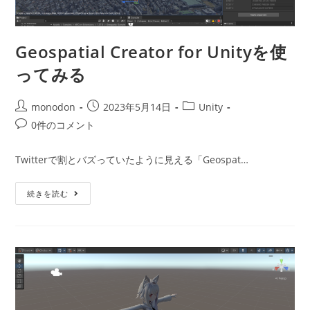
Geospatial Creator for Unityを使
ってみる
投
投
投
monodon
2023年5月14日
Unity
稿
稿
稿
投
0件のコメント
者:
公
カ
稿
開
テ
コ
Twitterで割とバズっていたように見える「Geospat…
日:
ゴ
メ
リ
ン
Geospatial
ー:
続きを読む
ト:
Creator
For
Unity
を
使
っ
て
み
る