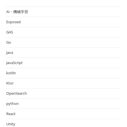
AI・機械学習
Exposed
GAS
Go
Java
JavaScript
kotlin
Ktor
OpenSearch
python
React
Unity