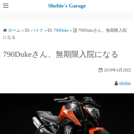
コ
Sheltie's Garage
ン
テ
ン
ホーム
»
バイク
»
790Duke
»
790Dukeさん、無期限入院
ツ
になる
へ
ス
790Dukeさん、無期限入院になる
キ
ッ
2019年4月28日
プ
sheltie