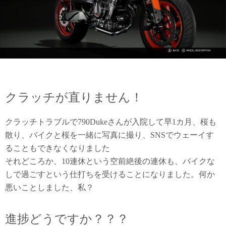
クラッチが直りません！
クラッチトラブルで790Dukeさんが入院して早1カ月、桜も
散り、バイクと桜を一緒に写真に撮り、SNSでウェーイす
ることもできなくなりました
それどころか、10連休という空前絶後の連休も、バイクな
しで過ごすという仕打ちを受けることになりました。何か
悪いことしました、私？
進捗どうですか？？？