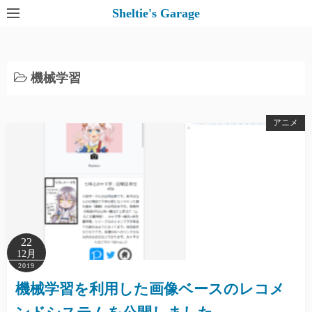
コ
Sheltie's Garage
ン
テ
ン
機械学習
ツ
へ
ス
アニメ
キ
ッ
プ
22
12月
2019
機械学習を利用した画像ベースのレコメ