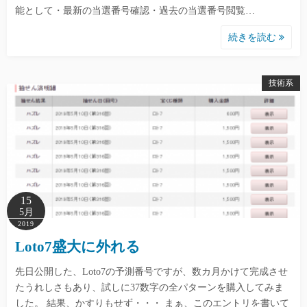
能として・最新の当選番号確認・過去の当選番号閲覧…
続きを読む
技術系
15
5月
2019
Loto7盛大に外れる
先日公開した、Loto7の予測番号ですが、数カ月かけて完成させ
たうれしさもあり、試しに37数字の全パターンを購入してみま
した。 結果、かすりもせず・・・ まぁ、このエントリを書いて