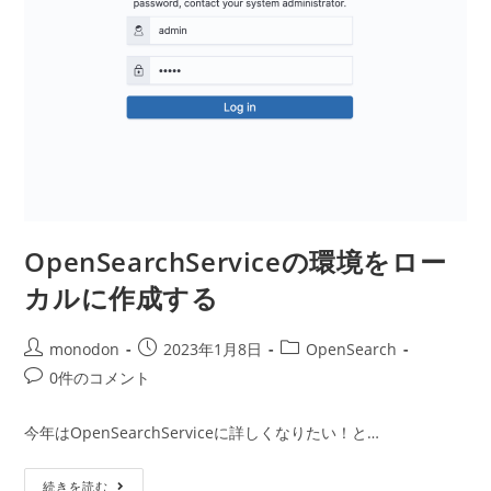
OpenSearchServiceの環境をロー
カルに作成する
投
投
投
monodon
2023年1月8日
OpenSearch
稿
稿
稿
投
0件のコメント
者:
公
カ
稿
開
テ
コ
今年はOpenSearchServiceに詳しくなりたい！と…
日:
ゴ
メ
リ
ン
OpenSearchService
ー:
続きを読む