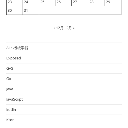
23
24
25
26
27
28
29
30
31
« 12月
2月 »
AI・機械学習
Exposed
GAS
Go
Java
JavaScript
kotlin
Ktor