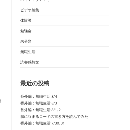
ビデオ編集
体験談
勉強会
未分類
無職生活
読書感想文
と
最近の投稿
番外編：無職生活 8/4
経
番外編：無職生活 8/3
良
番外編：無職生活 8/1, 2
脳に収まるコードの書き方を読んでみた
番外編：無職生活 7/30, 31