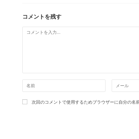
コメントを残す
コ
メ
ン
ト
コ
メ
メ
ー
ン
ル
次回のコメントで使用するためブラウザーに自分の名
ト
ア
す
ド
る
レ
名
ス
前
を