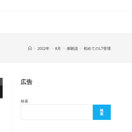
>
2022年
>
8月
>
体験談
>
初めてのLT登壇
広告
検索
検
索