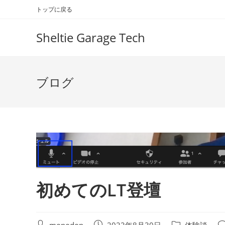
コ
トップに戻る
ン
テ
Sheltie Garage Tech
ン
ツ
へ
ブログ
ス
キ
ッ
プ
初めてのLT登壇
投
投
投
投