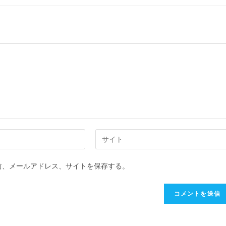
Web
サ
イ
前、メールアドレス、サイトを保存する。
ト
の
URL
を
入