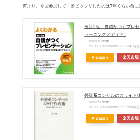
何より、今回参加して一番ビックリしたのは7年くらい前に
改訂2版 自信がつくプレゼ
ラーニングメディア ]
created by
Rinker
¥2,090
(2026/08/05 20:56:4
Amazon
楽天市場
外資系コンサルのスライド作成
created by
Rinker
¥2,200
(2026/08/05 00:57:5
Amazon
楽天市場