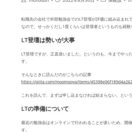
monodon
2022年8月30日
体験談
稿
稿
稿
稿
者:
公
カ
コ
開
テ
メ
転職先の会社で外部勉強会でのLT登壇が評価に組み込まれ
日:
ゴ
ン
なので、せっかくだし1度くらいは登壇者というものも経験
リ
ト
ー:
LT登壇は勢いが大事
LT登壇ですが、正直迷いました。というのも、今までやっ
す。
そんなときに読んだのがこちらの記事
https://qiita.com/moomooya/items/45398e06f189d4a26
これを読んで、まずは申し込まなければ始まらない。とい
LTの準備について
最近の勉強会はオンラインで行われることが多いため、開
す。