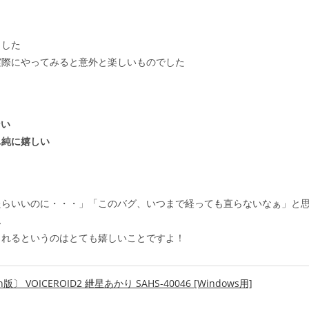
ました
実際にやってみると意外と楽しいものでした
ない
単純に嬉しい
たらいいのに・・・」「このバグ、いつまで経っても直らないなぁ」と
ん
されるというのはとても嬉しいことですよ！
 VOICEROID2 紲星あかり SAHS-40046 [Windows用]