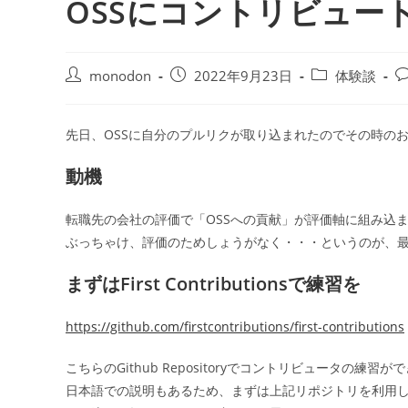
OSSにコントリビュー
投
投
投
投
monodon
2022年9月23日
体験談
稿
稿
稿
稿
者:
公
カ
コ
開
テ
メ
先日、OSSに自分のプルリクが取り込まれたのでその時の
日:
ゴ
ン
リ
ト
動機
ー:
転職先の会社の評価で「OSSへの貢献」が評価軸に組み込
ぶっちゃけ、評価のためしょうがなく・・・というのが、
まずはFirst Contributionsで練習を
https://github.com/firstcontributions/first-contributions
こちらのGithub Repositoryでコントリビュータの練習が
日本語での説明もあるため、まずは上記リポジトリを利用し