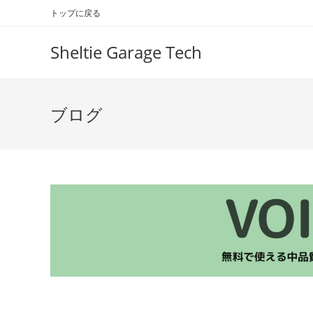
コ
トップに戻る
ン
テ
Sheltie Garage Tech
ン
ツ
へ
ブログ
ス
キ
ッ
プ